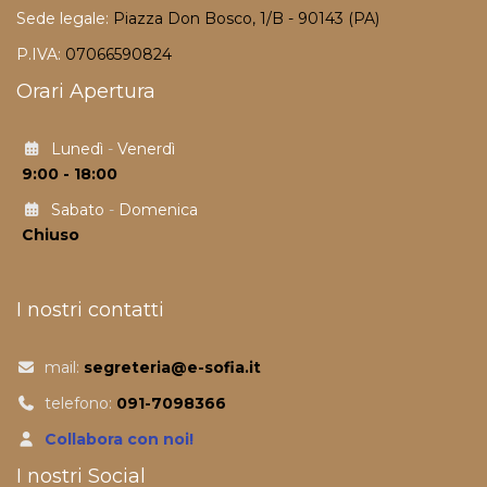
Sede legale:
Piazza Don Bosco, 1/B - 90143 (PA)
P.IVA:
07066590824
Orari Apertura
Lunedì
-
Venerdì
9:00 - 18:00
Sabato
-
Domenica
Chiuso
I nostri contatti
mail:
segreteria@e-sofia.it
telefono:
091-7098366
Collabora con noi!
I nostri Social