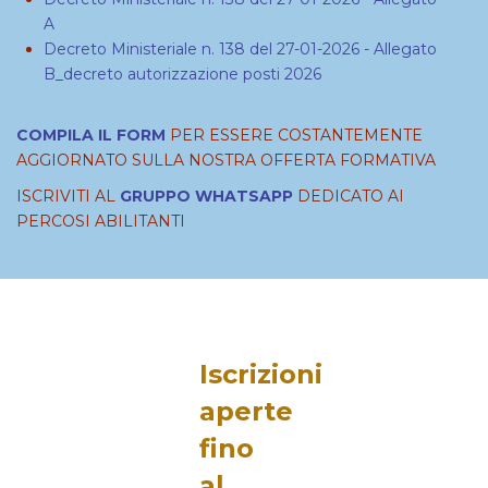
A
Decreto Ministeriale n. 138 del 27-01-2026 - Allegato
B_decreto autorizzazione posti 202
6
COMPILA IL FORM
PER ESSERE COSTANTEMENTE
AGGIORNATO SULLA NOSTRA OFFERTA FORMATIVA
ISCRIVITI AL
GRUPPO WHATSAPP
DEDICATO AI
PERCOSI ABILITANTI
Iscrizioni
aperte
fino
al