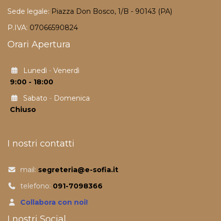
Sede legale:
Piazza Don Bosco, 1/B - 90143 (PA)
P.IVA:
07066590824
Orari Apertura
Lunedì
-
Venerdì
9:00 - 18:00
Sabato
-
Domenica
Chiuso
I nostri contatti
mail:
segreteria@e-sofia.it
telefono:
091-7098366
Collabora con noi!
I nostri Social