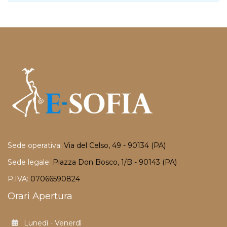
Sede operativa:
Via del Celso, 49 - 90134 (PA)
Sede legale:
Piazza Don Bosco, 1/B - 90143 (PA)
P.IVA:
07066590824
Orari Apertura
Lunedì
-
Venerdì