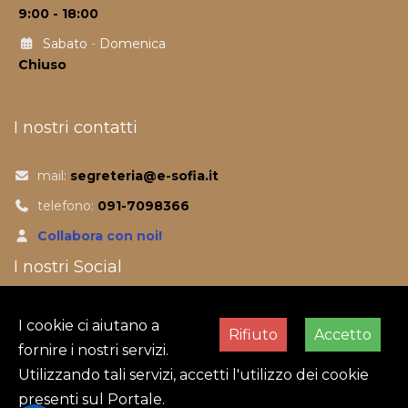
9:00 - 18:00
Sabato
-
Domenica
Chiuso
I nostri contatti
mail:
segreteria@e-sofia.it
telefono:
091-7098366
Collabora con noi!
I nostri Social
Facebook
I cookie ci aiutano a
Rifiuto
Accetto
fornire i nostri servizi.
Utilizzando tali servizi, accetti l'utilizzo dei cookie
presenti sul Portale.
Abbiamo 225 visitatori e nessun utente online