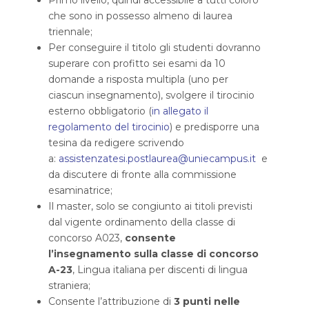
Primo livello, quindi accessibile a tutti coloro
che sono in possesso almeno di laurea
triennale;
Per conseguire il titolo gli studenti dovranno
superare con profitto sei esami da 10
domande a risposta multipla (uno per
ciascun insegnamento), svolgere il tirocinio
esterno obbligatorio (
in allegato il
regolamento del tirocinio
) e predisporre una
tesina da redigere scrivendo
a:
assistenzatesi.postlaurea@uniecampus.it
e
da discutere di fronte alla commissione
esaminatrice;
Il master, solo se congiunto ai titoli previsti
dal vigente ordinamento della classe di
concorso A023,
consente
l’insegnamento sulla classe di concorso
A-23
, Lingua italiana per discenti di lingua
straniera;
Consente l’attribuzione di
3 punti nelle