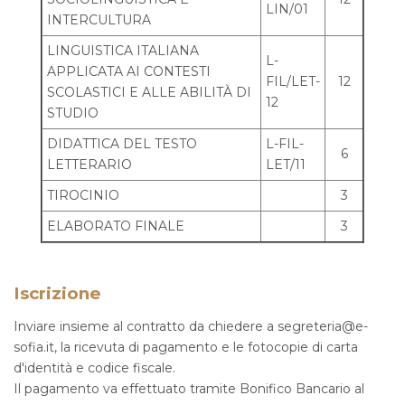
LIN/01
INTERCULTURA
LINGUISTICA ITALIANA
L-
APPLICATA AI CONTESTI
FIL/LET-
12
SCOLASTICI E ALLE ABILITÀ DI
12
STUDIO
DIDATTICA DEL TESTO
L-FIL-
6
LETTERARIO
LET/11
TIROCINIO
3
ELABORATO FINALE
3
Iscrizione
Inviare insieme al contratto da chiedere a
segreteria@e-
sofia.it
, la ricevuta di pagamento e le fotocopie di carta
d'identità e codice fiscale.
Il pagamento va effettuato tramite Bonifico Bancario al