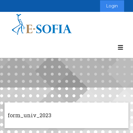
Login
form_univ_2023