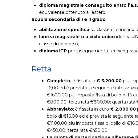
diploma magistrale conseguito entro l’a.s
equivalente ottenuto all’estero.
Scuola secondaria di I e II grado
abilitazione specifica
su classe di concorso o
laurea magistrale o a ciclo unico
idonea all
classe di concorso;
diploma ITP
per insegnamento tecnico-pratic
Retta
Completo
; è fissata in
€ 3.200,00
più impo
16,00 ed è prevista la seguente rateizzazio
€1600,00 più imposta fissa di bollo di 16 e
€800,00; terza rata €800,00; quarta rata
Abbreviato
; è fissata in euro
€ 2.000,00
p
bollo di €16,00 ed è prevista la seguente r
€1100,00 più imposta fissa di bollo di €16,
€450,00; terza rata €450,00
La quota di partecipazione all’esame fi