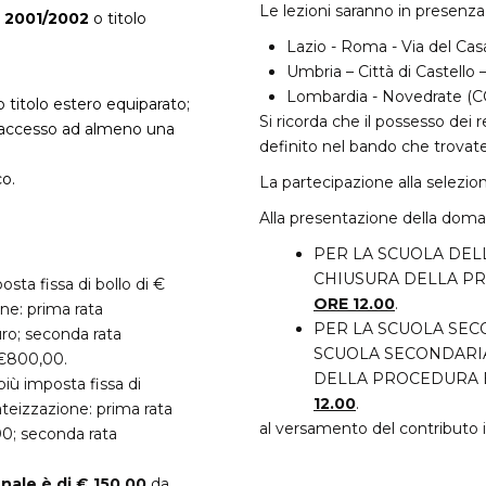
Le lezioni saranno in presenza
. 2001/2002
o titolo
Lazio - Roma - Via del Casal
Umbria – Città di Castello –
Lombardia - Novedrate (CO
 titolo estero equiparato;
Si ricorda che il possesso dei 
’accesso ad almeno una
definito nel bando che trovate
o.
La partecipazione alla selezio
Alla presentazione della doman
PER LA SCUOLA DELL
CHIUSURA DELLA PR
sta fissa di bollo di €
ORE 12.00
.
ne: prima rata
PER LA SCUOLA SEC
uro; seconda rata
SCUOLA SECONDARI
 €800,00.
DELLA PROCEDURA È
iù imposta fissa di
12.00
.
ateizzazione: prima rata
al versamento del contributo 
00; seconda rata
nale è di € 150,00
da