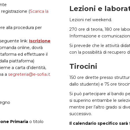
ente
Lezioni e labora
 registrazione (
Scarica
la
Lezioni nel weekend.
ere alla procedura per
270 ore di teoria, 180 ore lab
Informazione e comunicazione
l seguente link:
Iscrizione
Si prevede che le attività did
 domanda online, dovrà
con la possibilità di recupero de
taforma ed effettuare il
lla piattaforma)
Tirocini
ieme a carta d’identità,
pa a
segreteria@e-sofia.it
150 ore dirette presso struttur
dallo studente) e 75 ore tirocin
Si può partecipare al bando per
si superino entrambe le selezi
stegno
mentre per l’altro grado si dive
successivo.
ione Primaria
o titolo
Il calendario specifico sar