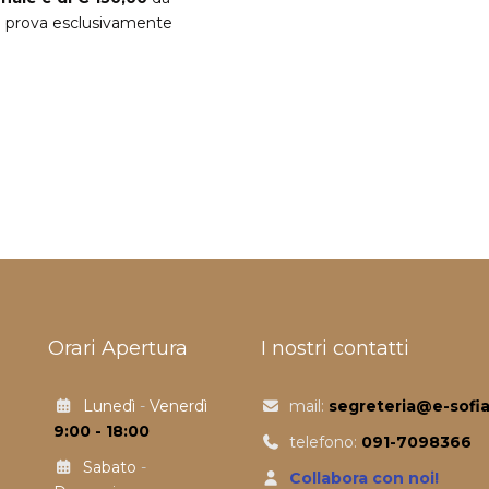
la prova esclusivamente
Orari Apertura
I nostri contatti
Lunedì
-
Venerdì
mail:
segreteria@e-sofia.
9:00 - 18:00
telefono:
091-7098366
Sabato
-
Collabora con noi!