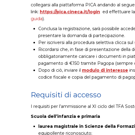
collegarsi alla piattaforma PICA andando al segu
link:
https://pica.cineca.it/login
ed effettuare la
guida
).
Conclusa la registrazione, sarà possibile acced
presentare la domanda di partecipazione.
Per iscriversi alla procedura selettiva clicca su
Ricordarsi che, in fase di presentazione della
obbligatoriamente caricare i documenti in piat
pagamento di €150 tramite Pagopa (sempre da
Dopo di ciò, inviare il
modulo di interesse
ins
codice fiscale e copia del pagamento di pago
Requisiti di accesso
I requisiti per l’ammissione al XI ciclo del TFA So
Scuola dell’infanzia e primaria
laurea magistrale in Scienze della Formaz
equipollente riconosciuto;