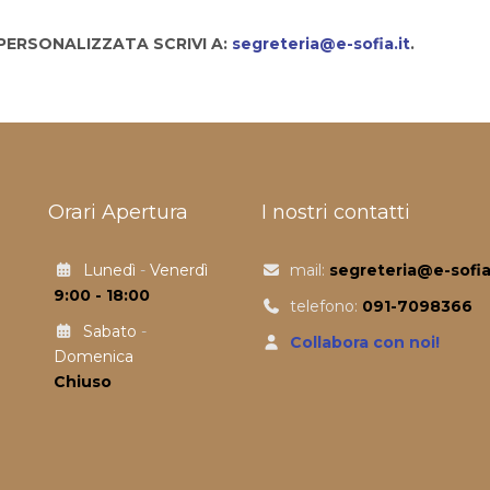
PERSONALIZZATA SCRIVI A:
segreteria@e-sofia.it
.
Orari Apertura
I nostri contatti
Lunedì
-
Venerdì
mail:
segreteria@e-sofia.
9:00 - 18:00
telefono:
091-7098366
Sabato
-
Collabora con noi!
Domenica
Chiuso