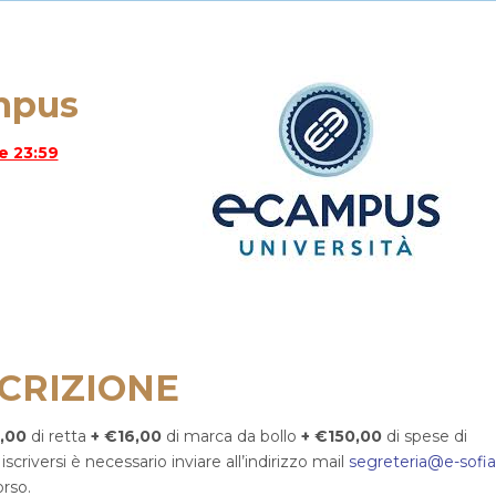
mpus
re 23:59
SCRIZIONE
,00
di retta
+ €16,00
di marca da bollo
+ €150,00
di spese di
 iscriversi è necessario inviare all’indirizzo mail
segreteria@e-sofia.
orso.