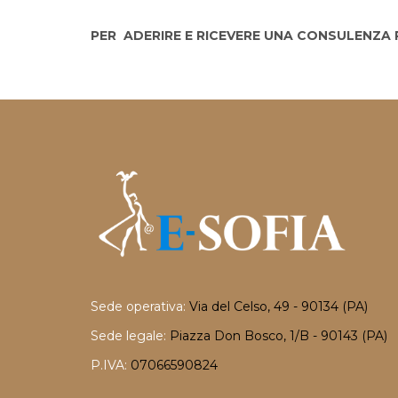
PER ADERIRE E RICEVERE UNA CONSULENZA 
Sede operativa:
Via del Celso, 49 - 90134 (PA)
Sede legale:
Piazza Don Bosco, 1/B - 90143 (PA)
P.IVA:
07066590824