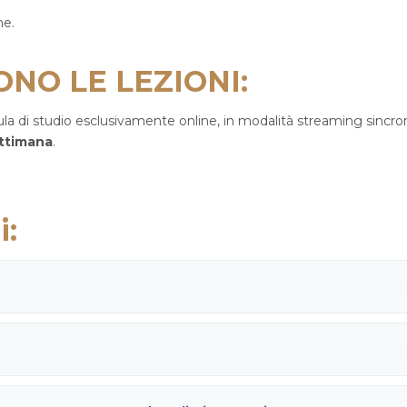
ne.
NO LE LEZIONI:
ula di studio esclusivamente online, in modalità streaming sincro
ettimana
.
i: