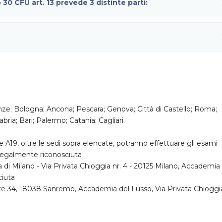
 30 CFU art. 13 prevede 3 distinte parti:
nze; Bologna; Ancona; Pescara; Genova; Città di Castello; Roma;
ria; Bari; Palermo; Catania; Cagliari.
e A19, oltre le sedi sopra elencate, potranno effettuare gli esami
legalmente riconosciuta
 di Milano - Via Privata Chioggia nr. 4 - 20125 Milano, Accademia
ciuta
nte 34, 18038 Sanremo, Accademia del Lusso, Via Privata Chioggia