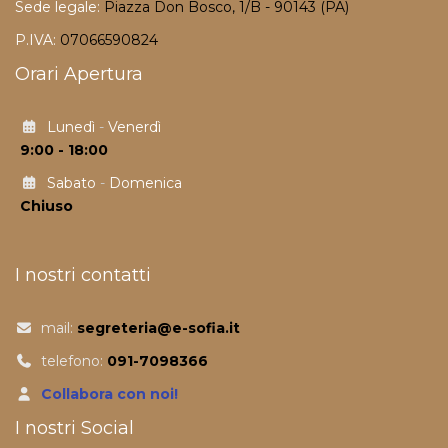
Sede legale:
Piazza Don Bosco, 1/B - 90143 (PA)
P.IVA:
07066590824
Orari Apertura
Lunedì
-
Venerdì
9:00 - 18:00
Sabato
-
Domenica
Chiuso
I nostri contatti
mail:
segreteria@e-sofia.it
telefono:
091-7098366
Collabora con noi!
I nostri Social