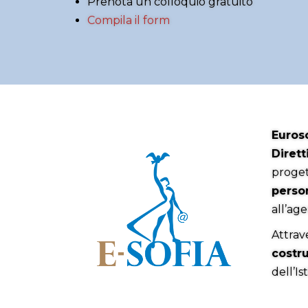
Prenota un colloquio gratuito
Compila il form
Euroso
Dirett
proget
perso
all’age
Attrav
costru
dell’Is