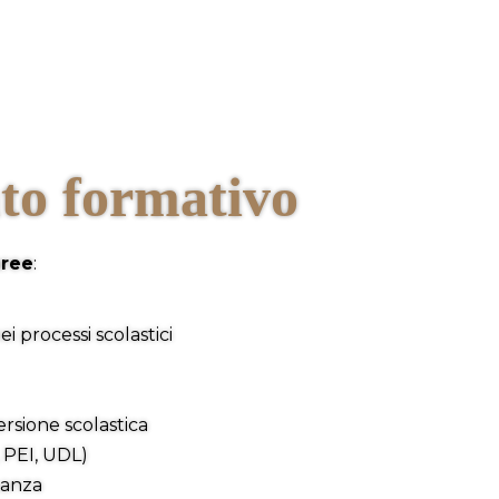
nto formativo
aree
:
ei processi scolastici
ersione scolastica
, PEI, UDL)
nanza