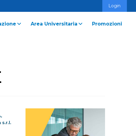
Login
azione
Area Universitaria
Promozioni
K
,
s.r.l.