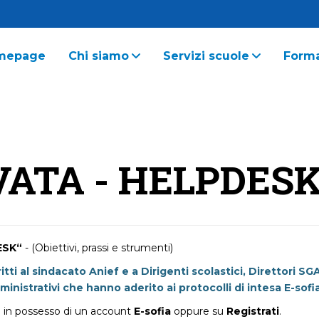
mepage
Chi siamo
Servizi scuole
Form
VATA - HELPDES
ESK“
- (Obiettivi, prassi e strumenti)
ritti al sindacato Anief e a Dirigenti scolastici, Direttori SGA
nistrativi che hanno aderito ai protocolli di intesa E-sofia 
ià in possesso di un account
E-sofia
oppure su
Registrati
.