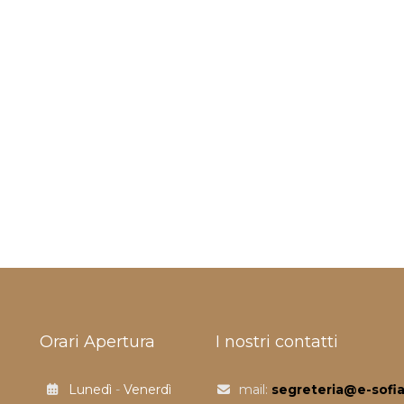
Orari Apertura
I nostri contatti
Lunedì
-
Venerdì
mail:
segreteria@e-sofia.