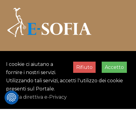
Sede operativa:
Via del Celso, 49 - 90134 (PA)
Sede legale:
Piazza Don Bosco, 1/B - 90143 (PA)
I cookie ci aiutano a
Rifiuto
Accetto
fornire i nostri servizi.
P.IVA:
07066590824
Utilizzando tali servizi, accetti l'utilizzo dei cookie
Orari Apertura
presenti sul Portale.
Vedi la direttiva e-Privacy
Lunedì
-
Venerdì
9:00 - 18:00
Sabato
-
Domenica
Chiuso