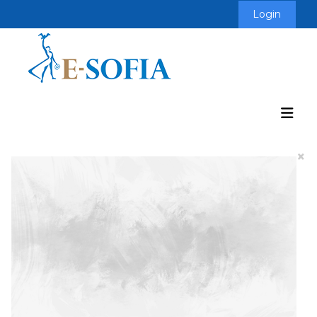
Login
×