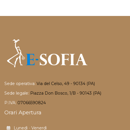
Sede operativa:
Via del Celso, 49 - 90134 (PA)
Sede legale:
Piazza Don Bosco, 1/B - 90143 (PA)
P.IVA:
07066590824
Orari Apertura
Lunedì
-
Venerdì