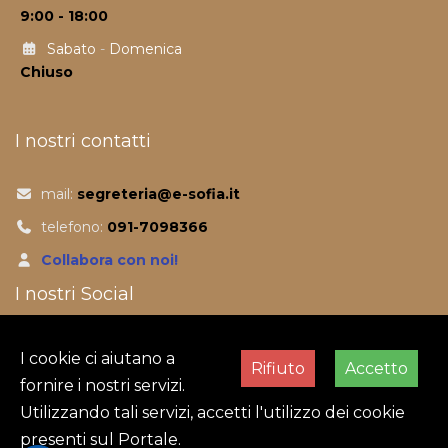
9:00 - 18:00
Sabato
-
Domenica
Chiuso
I nostri contatti
mail:
segreteria@e-sofia.it
telefono:
091-7098366
Collabora con noi!
I nostri Social
Facebook
I cookie ci aiutano a
Rifiuto
Accetto
fornire i nostri servizi.
Utilizzando tali servizi, accetti l'utilizzo dei cookie
presenti sul Portale.
Abbiamo 399 visitatori e nessun utente online